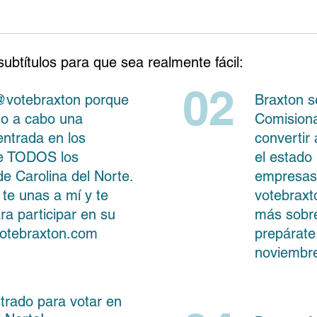
ubtítulos para que sea realmente fácil:
02
@votebraxton porque
Braxton s
do a cabo una
Comisiona
ntrada en los
convertir 
de TODOS los
el estado
de Carolina del Norte.
empresas 
te unas a mí y te
votebraxt
ra participar en su
más sobr
otebraxton.com
prepárate
noviembr
strado para votar en