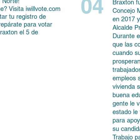
04
l Norte!
Braxton f
te? Visita iwillvote.com
Concejo M
ar tu registro de
en 2017 
repárate para votar
Alcalde P
axton el 5 de
Durante e
que las c
cuando su
prosperan
trabajado
empleos s
vivienda 
buena edu
gente le v
estado le
para apoy
su candid
Trabajo pa