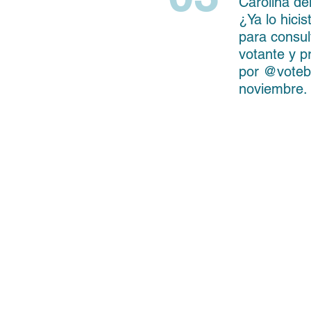
Carolina de
¿Ya lo hicis
para consult
votante y p
por @votebr
noviembre.