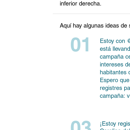
inferior derecha.
Aquí hay algunas ideas de s
01
Estoy con 
está llevan
campaña ce
intereses 
habitantes 
Espero que 
registres pa
campaña: v
03
¡Estoy regi