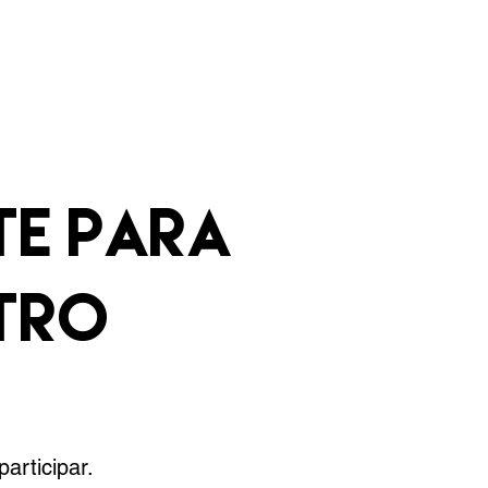
ntacto
TE PARA
STRO
articipar.