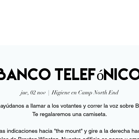
erca de
Respaldar a Braxton
Co
banco telefónic
jue, 02 nov
  |  
Higiene en Camp North End
 ayúdanos a llamar a los votantes y correr la voz sobre B
Te regalaremos una camiseta.
las indicaciones hacia "the mount" y gire a la derecha hac