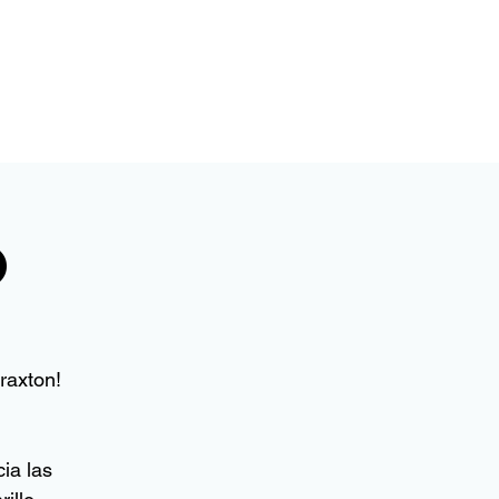
ntacto
o
raxton!
ia las