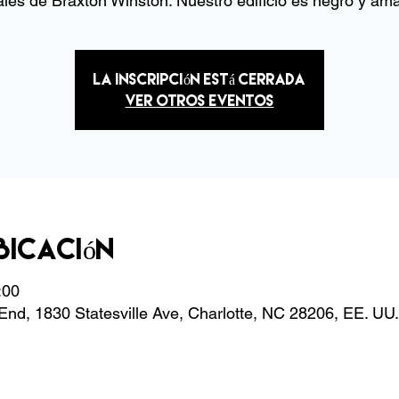
les de Braxton Winston. Nuestro edificio es negro y amar
La inscripción está cerrada
Ver otros eventos
bicación
:00
nd, 1830 Statesville Ave, Charlotte, NC 28206, EE. UU.